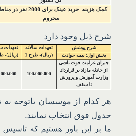
کل کشور
کمک هزینه خرید عینک برای 2000 نفر در
محروم
شرح ذیل وجود دارد
شرح پوشش
تعهدات سالانه
تعهدات سا
(ریال)- طرح 1
(ریال)- طر
بخش اول: بیمه حوادث
جبران غرامت فوت ناشی
از حادثه مازاد بر قرارداد
.000.000
100.000.000
وزارت آموزش و پرورش
تا سقف
هر کدام از موسسان باتوجه به 
جدول فوق انتخاب نمایند.
ما بر این باور هستیم که تاسیس